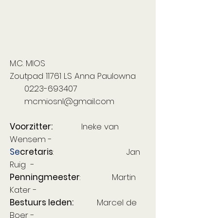
M.C. MIOS
Zoutpad 11761 LS Anna Paulowna
0223-693407
mcmiosnl@gmail.com
Voorzitter:
Ineke van
Wensem -
Se
cretaris
: Jan
Ruig -
Penningmeester
:
Martin
Kater -
Bestuurs leden:
Marcel de
Boer -