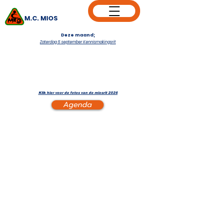
M.C. MIOS
Deze maand;
Zaterdag 5 september Kennismakingsrit
Klik hier voor de fotos van de miosrit 2026
Agenda