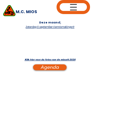
M.C. MIOS
Deze maand;
Zaterdag 5 september Kennismakingsrit
Klik hier voor de fotos van de miosrit 2026
Agenda