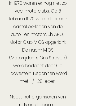
In 1970 waren er nog niet zo
veel motorclubs. Op 6
februari 1970 werd door een
aantal ex-leden van de
auto- en motorclub APO,
Motor Club MIOS opgericht.
De naam MIOS
(
M
otorrijden
I
s
O
ns
S
treven)
werd bedacht door Co
Looyestein. Begonnen werd
met +/- 28 leden.
Naast het organiseren van
trails en de jaarlijkse