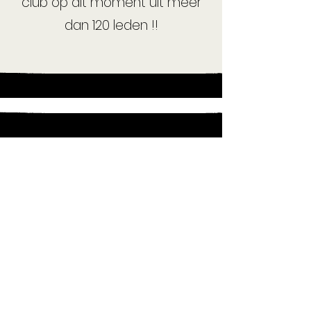
club op dit moment uit meer
dan 120 leden !!
M.C. MIOS
Join
​Agendaoverzicht
Wat te doen dit jaar
Interesse