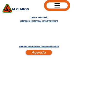
M.C. MIOS
Deze maand;
Zaterdag 5 september Kennismakingsrit
Klik hier voor de fotos van de miosrit 2026
Agenda