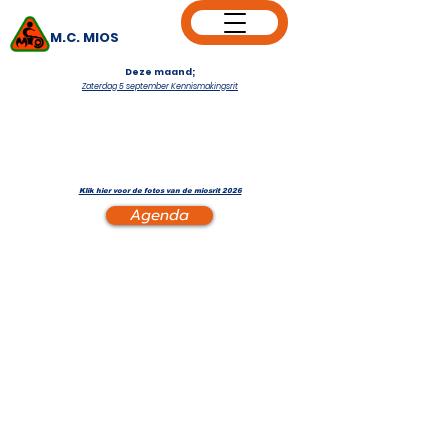
M.C. MIOS
Deze maand;
Zaterdag 5 september Kennismakingsrit
Klik hier voor de fotos van de miosrit 2026
Agenda