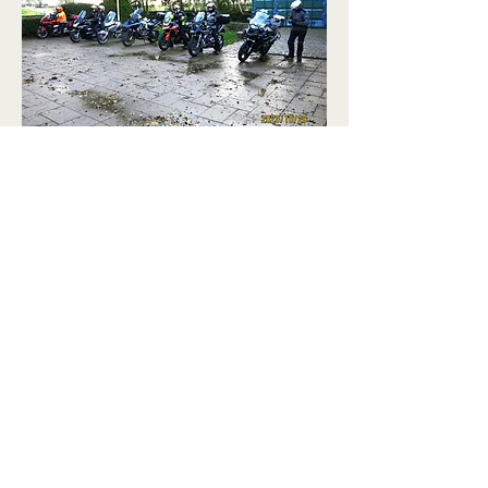
17
Herfst rit
De naam zegt het al een beetje,
blaadjes op de weg, maar te mooi
om niet meer te rijden. Niet al te
lange rit in de buurt. Meer info bij
Martin Kater en/of Jan Ruig.
Alleen voor Leden !
LET OP!! 25 oktober, start om 10:30 bij
het clubhuis