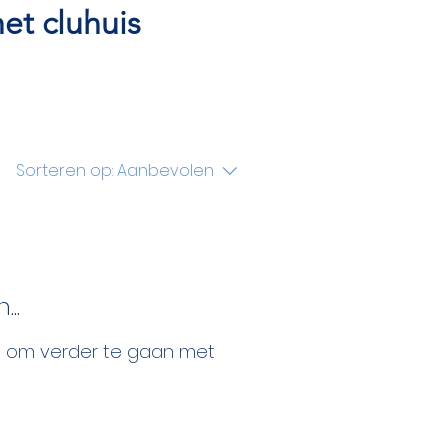
het cluhuis
Sorteren op:
Aanbevolen
..
n om verder te gaan met