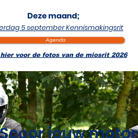
Deze maand;
erdag 5 september Kennismakingsrit
Agenda
 hier voor de fotos van de miosrit 2026
Scoor jouw motor