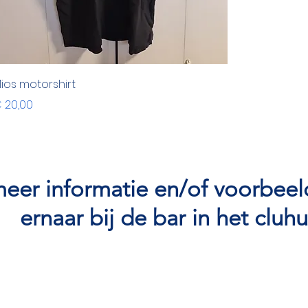
ios motorshirt
ijs
 20,00
eer informatie en/of voorbeel
ernaar bij de bar in het cluhu