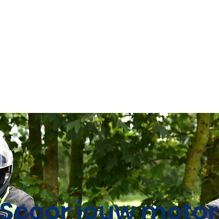
Deze maand;
erdag 5 september Kennismakingsrit
 hier voor de fotos van de miosrit 2026
Scoor jouw motor